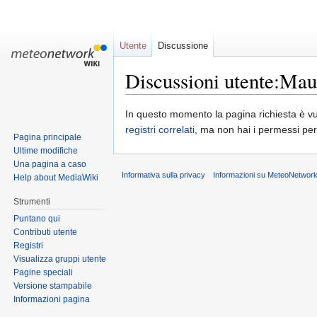
Utente
Discussione
Discussioni utente:Mau
Jump
Jump
In questo momento la pagina richiesta è vu
to
to
registri correlati
, ma non hai i permessi pe
Pagina principale
navigation
search
Ultime modifiche
Una pagina a caso
Informativa sulla privacy
Informazioni su MeteoNetwork
Help about MediaWiki
Strumenti
Puntano qui
Contributi utente
Registri
Visualizza gruppi utente
Pagine speciali
Versione stampabile
Informazioni pagina