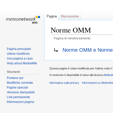
Pagina
Discussione
Norme OMM
Pagina di reindirizzamento
Jump
Jump
Reindirizza a:
Norme OMM e Norme
Pagina principale
to
to
Ultime modifiche
navigation
search
Una pagina a caso
Help about MediaWiki
Questa pagina è stata modificata per l'ultima volta il
Strumenti
Il contenuto è disponibile in base alla licenza
Attribu
Puntano qui
Modifiche correlate
Informativa sulla privacy
Informazioni su MeteoNe
Pagine speciali
Versione stampabile
Link permanente
Informazioni pagina