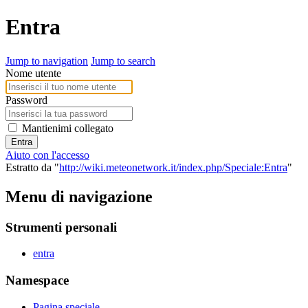
Entra
Jump to navigation
Jump to search
Nome utente
Password
Mantienimi collegato
Entra
Aiuto con l'accesso
Estratto da "
http://wiki.meteonetwork.it/index.php/Speciale:Entra
"
Menu di navigazione
Strumenti personali
entra
Namespace
Pagina speciale