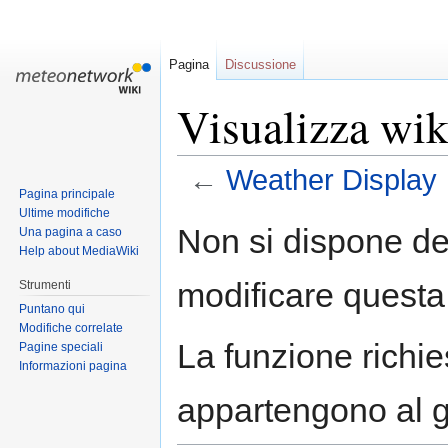
Pagina
Discussione
Visualizza wik
←
Weather Display
Pagina principale
Ultime modifiche
Jump
Jump
Non si dispone de
Una pagina a caso
to
to
Help about MediaWiki
navigation
search
modificare questa
Strumenti
Puntano qui
Modifiche correlate
La funzione richies
Pagine speciali
Informazioni pagina
appartengono al 